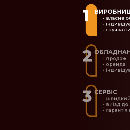
ВИРОБНИ
власне 
індивіду
гнучка с
ОБЛАДНА
продаж
оренда
індивіду
СЕРВІС
швидкий 
виїзд до 
гарантія