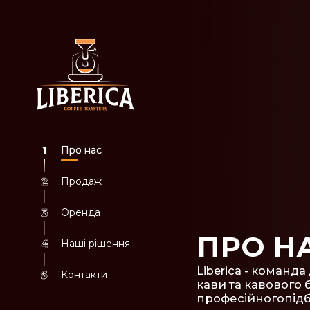
1
Про нас
2
Продаж
3
Оренда
ПРО Н
4
Наші рішення
Liberica - команда
5
Контакти
кави та кавового б
професійногопідб