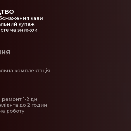
ЦТВО
обсмаження кави
альний купаж
истема знижок
ННЯ
альна комплектація
ремонт 1-2 дні
клієнта до 2 годин
 на роботу